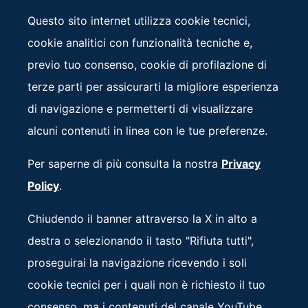
Riunione del G7 dedicata all’Istruzione. I
Questo sito internet utilizza cookie tecnici,
lavori,presieduti dal Ministro dell’Istruzione e del
cookie analitici con funzionalità tecniche e,
Merito Giuseppe Valditara, si sono focalizzati su
previo tuo consenso, cookie di profilazione di
una visione che ha visto la scuola al centro della
terze parti per assicurarti la migliore esperienza
crescita e dello sviluppo.
di navigazione e permetterti di visualizzare
alcuni contenuti in linea con le tue preferenze.
Al termine dell’evento i partecipanti hanno
adottato una
Dichiarazione finale
.
Per saperne di più consulta la nostra
Privacy
Policy
.
Chiudendo il banner attraverso la X in alto a
destra o selezionando il tasto "Rifiuta tutti",
proseguirai la navigazione ricevendo i soli
cookie tecnici per i quali non è richiesto il tuo
consenso, ma i contenuti del canale YouTube