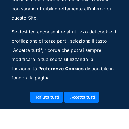
non saranno fruibili direttamente all'interno di
questo Sito.
Torna alle notizie
Se desideri acconsentire all’utilizzo dei cookie di
profilazione di terze parti, seleziona il tasto
"Accetta tutti"; ricorda che potrai sempre
modificare la tua scelta utilizzando la
funzionalità
Preferenze Cookies
disponibile in
fondo alla pagina.
G7 Italia 2024
i
i
Rifiuta tutti
Accetta tutti
cookie
cookie
Altre informazioni
: apre una nuova finestra
: apre 
Amministrazione trasparente
Note Legali
: apre una nuova finestra
: apre una nuova fi
Privacy Policy
Preferenze Cookies
Facebook: apre una nuova finestra
X Twitter: apre una nuova fines
Instagram: apre una nuo
YouTube: apre una
Flickr: apr
Seguici su: