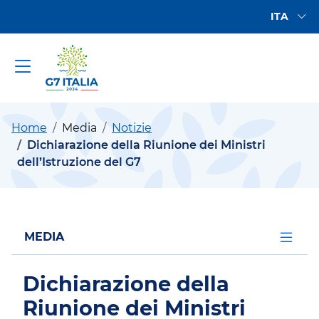
Vai al contenuto principale
Vai al footer
Lingue di
ITA
Vai al contenuto principale
G7 2024
Home
Media
Notizie
Dichiarazione della Riunione dei Ministri
dell’Istruzione del G7
Apri men
MEDIA
Dichiarazione della
Riunione dei Ministri